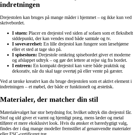
indretningen
Drejestolen kan bruges på mange måder i hjemmet – og ikke kun ved
skrivebordet.
I stuen:
Placer en drejestol ved siden af sofaen som et fleksibelt
siddepunkt, der kan vendes mod både samtale og tv.
I soveværelset:
En lille drejestol kan fungere som læsehjørne
eller et sted at tage sko på.
I spisestuen:
Drejestole omkring spisebordet giver et moderne
og afslappet udtryk – og gør det lettere at rejse sig fra bordet.
I entreen:
En kompakt drejestol kan være både praktisk og
dekorativ, når du skal tage overtøj på eller vente på gæster.
Ved at tænke kreativt kan du bruge drejestolen som et aktivt element i
indretningen – et møbel, der både er funktionelt og æstetisk.
Materialer, der matcher din stil
Materialevalget har stor betydning for, hvilket udtryk din drejestol får.
Stof og uld giver et varmt og hjemligt præg, mens læder og metal
tilfører et mere eksklusivt look. Hvis du ønsker et bæredygtigt valg,
findes der i dag mange modeller fremstillet af genanvendte materialer
eller FSC-certificeret træ.