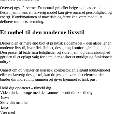
Overvej også farverne: En neutral grå eller beige stol passer ind i de
fleste hjem, mens en farverig model kan give rummet personlighed og
energi. Kombinationen af materiale og farve kan være med til at
definere rummets stemning.
Et møbel til den moderne livsstil
Drejestolen er mere end blot et praktisk siddemøbel – den afspejler en
moderne livsstil, hvor fleksibilitet, design og komfort går hånd i hånd.
Den passer til både små lejligheder og store hjem, og dens alsidighed
gør den til et oplagt valg for dem, der ønsker et nutidigt og funktionelt
udtryk.
Uanset om du vælger en klassisk kontorstol, en elegant loungemodel
eller en farverig designstol, kan drejestolen være det element, der
binder din indretning sammen og giver hjemmet et frisk pust.
Hold dig opdateret – tilmeld dig
Viden du kan bruge med det samme – sendt direkte til dig.
Skriv din mail her
Vær med