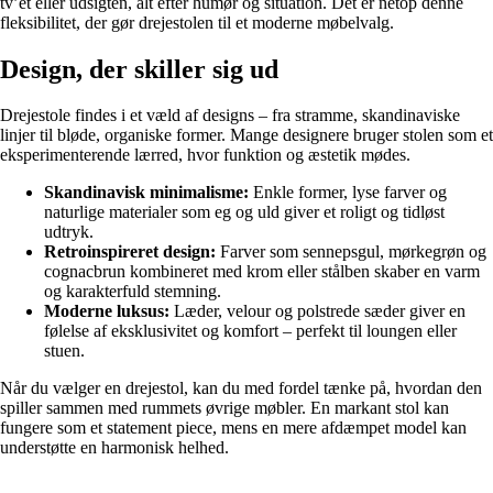
tv’et eller udsigten, alt efter humør og situation. Det er netop denne
fleksibilitet, der gør drejestolen til et moderne møbelvalg.
Design, der skiller sig ud
Drejestole findes i et væld af designs – fra stramme, skandinaviske
linjer til bløde, organiske former. Mange designere bruger stolen som et
eksperimenterende lærred, hvor funktion og æstetik mødes.
Skandinavisk minimalisme:
Enkle former, lyse farver og
naturlige materialer som eg og uld giver et roligt og tidløst
udtryk.
Retroinspireret design:
Farver som sennepsgul, mørkegrøn og
cognacbrun kombineret med krom eller stålben skaber en varm
og karakterfuld stemning.
Moderne luksus:
Læder, velour og polstrede sæder giver en
følelse af eksklusivitet og komfort – perfekt til loungen eller
stuen.
Når du vælger en drejestol, kan du med fordel tænke på, hvordan den
spiller sammen med rummets øvrige møbler. En markant stol kan
fungere som et statement piece, mens en mere afdæmpet model kan
understøtte en harmonisk helhed.