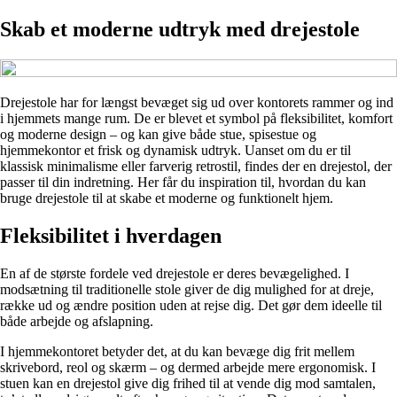
Skab et moderne udtryk med drejestole
Drejestole har for længst bevæget sig ud over kontorets rammer og ind
i hjemmets mange rum. De er blevet et symbol på fleksibilitet, komfort
og moderne design – og kan give både stue, spisestue og
hjemmekontor et frisk og dynamisk udtryk. Uanset om du er til
klassisk minimalisme eller farverig retrostil, findes der en drejestol, der
passer til din indretning. Her får du inspiration til, hvordan du kan
bruge drejestole til at skabe et moderne og funktionelt hjem.
Fleksibilitet i hverdagen
En af de største fordele ved drejestole er deres bevægelighed. I
modsætning til traditionelle stole giver de dig mulighed for at dreje,
række ud og ændre position uden at rejse dig. Det gør dem ideelle til
både arbejde og afslapning.
I hjemmekontoret betyder det, at du kan bevæge dig frit mellem
skrivebord, reol og skærm – og dermed arbejde mere ergonomisk. I
stuen kan en drejestol give dig frihed til at vende dig mod samtalen,