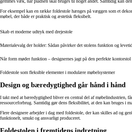
gemmes væk, når pladsen skal bruges til noget andet. Samtidig kan de
For eksempel kan en række foldestole hænges på væggen som et dekorativt 
møbel, der både er praktisk og æstetisk fleksibelt.
Skab et moderne udtryk med drejestole
Materialevalg der holder: Sådan påvirker det stolens funktion og leveti
Når form møder funktion – designernes jagt på den perfekte kontorstol
Foldestole som fleksible elementer i modulære møbelsystemer
Design og bæredygtighed går hånd i hånd
I takt med at bæredygtighed bliver en central del af møbelindustrien, f
ressourceforbrug. Samtidig gør dens fleksibilitet, at den kan bruges i
Flere designere arbejder i dag med foldestole, der kan skilles ad og genbr
funktionelt, smukt og ansvarligt produceret.
Foldestolen i fremtidens indretning