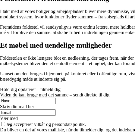
I takt med at vores boliger og arbejdspladser bliver mere dynamiske, vi
modulært system, hvor funktioner flyder sammen – fra spiseplads til ar
Fremtidens foldestol vil sandsynligvis være endnu lettere, mere holdbar
idé vil forblive den samme: at skabe frihed i indretningen gennem enkelh
Et møbel med uendelige muligheder
Foldestolen er ikke længere blot en nødløsning, der tages frem, når de
møbelsystemer bliver den et centralt element – et møbel, der kan for
Uanset om den bruges i hjemmet, på kontoret eller i offentlige rum, vi
bæredygtig måde at indrette sig på.
Hold dig opdateret – tilmeld dig
Viden du kan bruge med det samme – sendt direkte til dig.
Skriv din mail her
Vær med
Jeg accepterer vilkår og persondatapolitik.
Du bliver en del af vores mailliste, når du tilmelder dig, og det indebæ