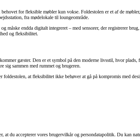
l behovet for fleksible møbler kun vokse. Foldestolen er et af de møble
bejdsstation, fra mødelokale til loungeområde.
 og måske endda digitalt integreret – med sensorer, der registrerer brug
ed og fleksibilitet.
r kommer gæster. Den er et symbol på den moderne livsstil, hvor plads, 
andre sig sammen med rummet og brugeren.
ser foldestolen, at fleksibilitet ikke behøver at gå på kompromis med 
rer, at du accepterer vores brugervilkår og persondatapolitik. Du kan nat