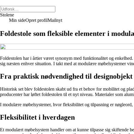
Stolene
Min side
Opret profil
Mailnyt
Foldestole som fleksible elementer i modu
Foldestolen har i årtier været synonym med funktionalitet og enkelhed.
sig næsten enhver situation. I takt med at modulære møbelsystemer vinder
Fra praktisk nødvendighed til designobjekt
Historisk set blev foldestolen skabt ud fra et behov for mobilitet og p
producenter har løftet foldestolen til et nyt niveau. Materialer som alu
I modulære møbelsystemer, hvor fleksibilitet og tilpasning er nøgleord, 
Fleksibilitet i hverdagen
Et modulært møbelsystem handler om at kunne tilpasse sig skiftende beho