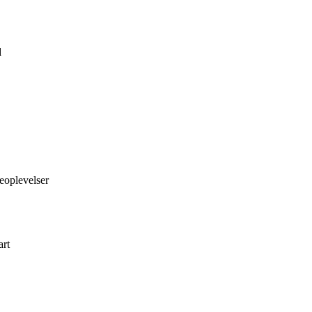
d
eoplevelser
art