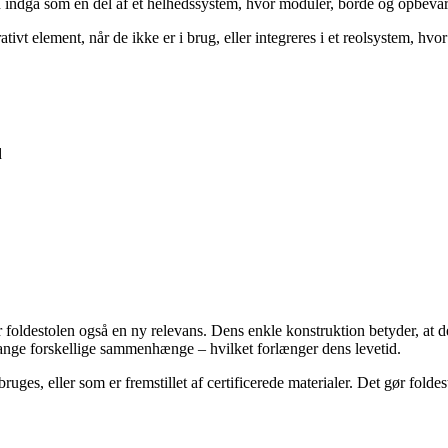
n indgå som en del af et helhedssystem, hvor moduler, borde og opbeva
element, når de ikke er i brug, eller integreres i et reolsystem, hvor de
d
år foldestolen også en ny relevans. Dens enkle konstruktion betyder, at
 mange forskellige sammenhænge – hvilket forlænger dens levetid.
uges, eller som er fremstillet af certificerede materialer. Det gør foldes