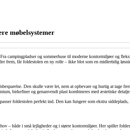
lære møbelsystemer
 Fra campingpladser og sommerhuse til moderne kontormiljøer og fleksibl
 frem, får foldestolen en ny rolle – ikke blot som en midlertidig løsnin
ladsbesparelse. Den skulle være let, nem at opbevare og hurtig at tage f
minium, birkefiner og genanvendt plast kombineres med æstetiske detaljer,
passer foldestolen perfekt ind. Den kan fungere som ekstra siddeplads, ar
v – både i små lejligheder og i større kontormiljøer. Her spiller foldes