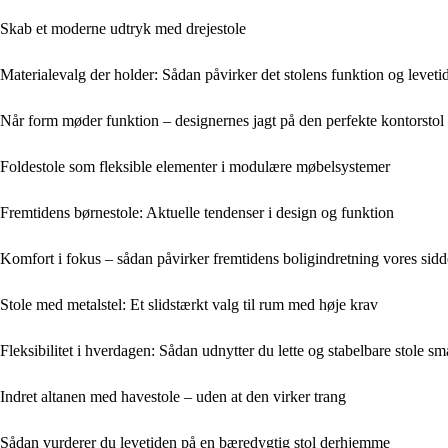
Skab et moderne udtryk med drejestole
Materialevalg der holder: Sådan påvirker det stolens funktion og leveti
Når form møder funktion – designernes jagt på den perfekte kontorstol
Foldestole som fleksible elementer i modulære møbelsystemer
Fremtidens børnestole: Aktuelle tendenser i design og funktion
Komfort i fokus – sådan påvirker fremtidens boligindretning vores sidd
Stole med metalstel: Et slidstærkt valg til rum med høje krav
Fleksibilitet i hverdagen: Sådan udnytter du lette og stabelbare stole sm
Indret altanen med havestole – uden at den virker trang
Sådan vurderer du levetiden på en bæredygtig stol derhjemme